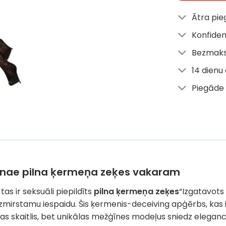
Ātra pi
Konfiden
Bezmaks
14 dienu
Piegāde 
Danae pilna ķermeņa zeķes vakaram
tas ir seksuāli piepildīts
pilna ķermeņa zeķes
“Izgatavots 
aizmirstamu iespaidu. Šis ķermenis-deceiving apģērbs, kas
ijas skaitlis, bet unikālas mežģīnes modeļus sniedz eleganci