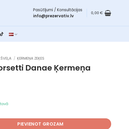
Pasūtījumi / Konsultācijas
0,00
€
info@prezervativ.lv
ŠVEĻA
/
ĶERMEŅA ZEĶES
orsetti Danae
Ķermeņa
ktavā
ti Danae daudzums
PIEVIENOT GROZAM