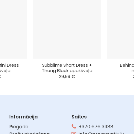
+
+
ini Dress
Subblime Short Dress +
Behind
šveļa
Thong Black
apakšveļa
n
€
29,99
€
Informācija
Saites
Piegāde
+370 676 31188