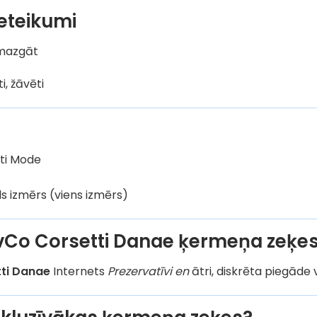
eteikumi
 mazgāt
i, žāvēti
ti Mode
s izmērs (viens izmērs)
LivCo Corsetti Danae ķermeņa zeķe
tti Danae
Internets
Prezervatīvi en
ātri, diskrēta piegāde v