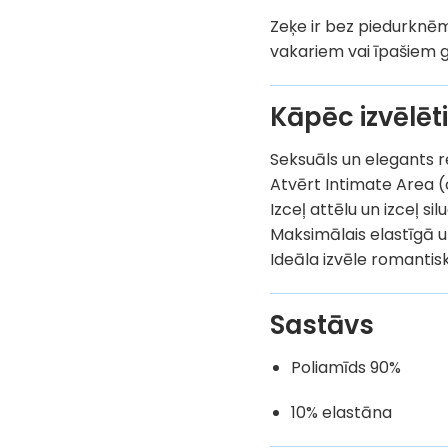
Zeķe ir bez piedurknēm,
vakariem vai īpašiem g
Kāpēc izvēlēt
Seksuāls un elegants r
Atvērt Intimate Area 
Izceļ attēlu un izceļ sil
Maksimālais elastīgā
Ideāla izvēle romanti
Sastāvs
Poliamīds 90%
10% elastāna