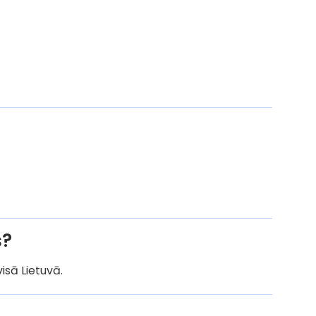
s?
isā Lietuvā.