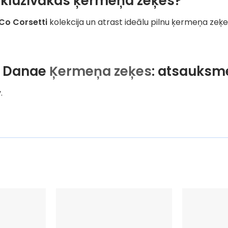
kluzīvākas ķermeņa zeķes?
vCo Corsetti
kolekcija un atrast ideālu pilnu ķermeņa zeķe 
ti Danae
Ķermeņa zeķes
: atsauksm
.