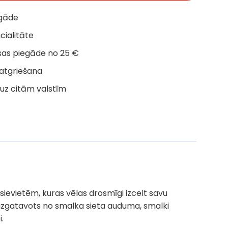
egāde
cialitāte
as piegāde no 25 €
 atgriešana
uz citām valstīm
sievietēm, kuras vēlas drosmīgi izcelt savu
 izgatavots no smalka sieta auduma, smalki
.