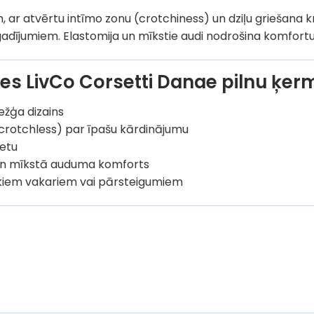
 ar atvērtu intīmo zonu (crotchiness) un dziļu griešana kr
adījumiem. Elastomija un mīkstie audi nodrošina komfortu
ies LivCo Corsetti Danae pilnu ķe
ežģa dizains
(crotchless) par īpašu kārdinājumu
uetu
 un mīkstā auduma komforts
skiem vakariem vai pārsteigumiem