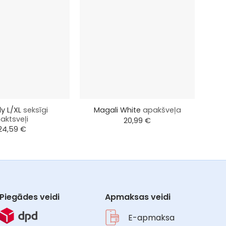
+
+
y L/XL
seksīgi
Magali White
apakšveļa
L
aktsveļi
20,99
€
24,59
€
Piegādes veidi
Apmaksas veidi
E-apmaksa