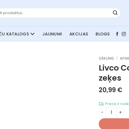
JAUNUMI
AKCIJAS
BLOGS
SĀKUMS
/
APAK
Livco C
zeķes
20,99
€
Prece ir noli
Livco Corset