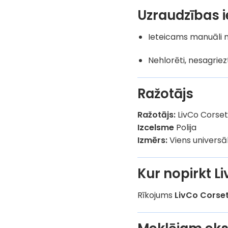
Uzraudzības i
Ieteicams manuāli
Nehlorēti, nesagriezt
Ražotājs
Ražotājs:
LivCo Corset
Izcelsme
Polija
Izmērs:
Viens universāl
Kur nopirkt 
Rīkojums
LivCo Corse