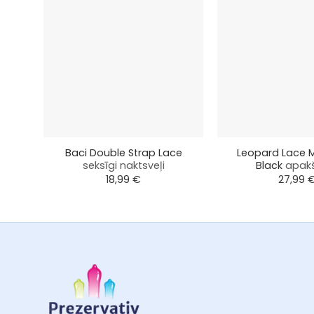
+
+
Baci Double Strap Lace
Leopard Lace M
seksīgi naktsveļi
Black
apak
18,99
€
27,99