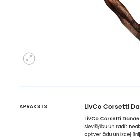
LivCo Corsetti 
APRAKSTS
LivCo Corsetti Danae
sievišķību un radīt ne
aptver ādu un izceļ līn