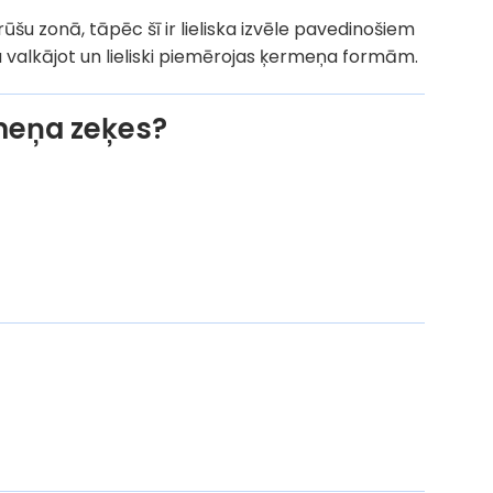
ūšu zonā, tāpēc šī ir lieliska izvēle pavedinošiem
 valkājot un lieliski piemērojas ķermeņa formām.
rmeņa zeķes?