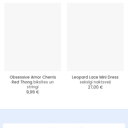
Obsessive Amor Cherris
Leopard Lace Mini Dress
Red Thong
biksītes un
seksīgi naktsveļi
stringi
27,00
€
9,99
€