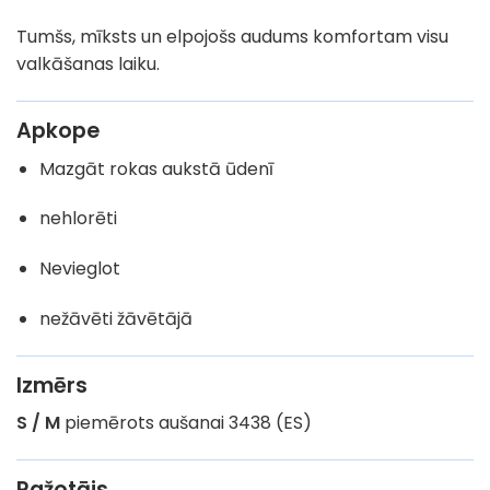
Tumšs, mīksts un elpojošs audums komfortam visu
valkāšanas laiku.
Apkope
Mazgāt rokas aukstā ūdenī
nehlorēti
Nevieglot
nežāvēti žāvētājā
Izmērs
S / M
piemērots aušanai 3438 (ES)
Ražotājs