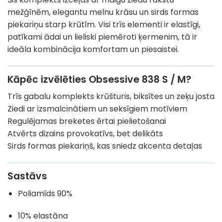
mežģīnēm, elegantu melnu krāsu un sirds formas
piekariņu starp krūtīm. Visi trīs elementi ir elastīgi,
patīkami ādai un lieliski piemēroti ķermenim, tā ir
ideāla kombinācija komfortam un piesaistei.
Kāpēc izvēlēties Obsessive 838 S / M?
Trīs gabalu komplekts krūšturis, biksītes un zeķu josta
Ziedi ar izsmalcinātiem un seksīgiem motīviem
Regulējamas breketes ērtai pielietošanai
Atvērts dizains provokatīvs, bet delikāts
Sirds formas piekariņš, kas sniedz akcenta detaļas
Sastāvs
Poliamīds 90%
10% elastāna