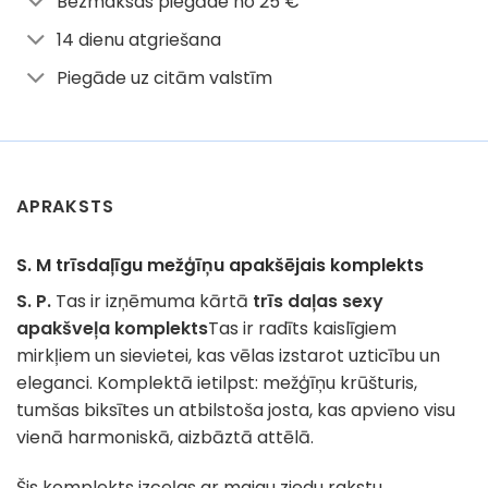
Bezmaksas piegāde no 25 €
14 dienu atgriešana
Piegāde uz citām valstīm
APRAKSTS
S. M trīsdaļīgu mežģīņu apakšējais komplekts
S. P.
Tas ir izņēmuma kārtā
trīs daļas sexy
apakšveļa komplekts
Tas ir radīts kaislīgiem
mirkļiem un sievietei, kas vēlas izstarot uzticību un
eleganci. Komplektā ietilpst: mežģīņu krūšturis,
tumšas biksītes un atbilstoša josta, kas apvieno visu
vienā harmoniskā, aizbāztā attēlā.
Šis komplekts izceļas ar maigu ziedu rakstu