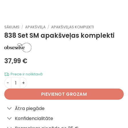
SĀKUMS
/
APAKŠVEĻA
/
APAKŠVEĻAS KOMPLEKTI
838 Set SM
apakšveļas komplekti
37,99
€
Prece ir noliktavā
838 Set SM daudzums
PIEVIENOT GROZAM
Ātra piegāde
Konfidencialitāte