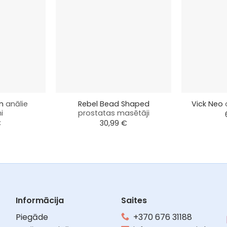
+
+
um
anālie
Rebel Bead Shaped
Vick Neo
i
prostatas masētāji
€
30,99
€
Informācija
Saites
Piegāde
+370 676 31188