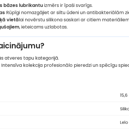
 bāzes lubrikantu
izmērs ir īpaši svarīgs.
nas
Rūpīgi nomazgājiet ar siltu ūdeni un antibakteriālām zie
šķā vietā
lai novērstu silikona saskari ar citiem materiāliem
gušajiem
, ieteicams uzlabotas.
izaicinājumu?
s atveres tapu kategorijā
.
u
Intensīva kolekcija
profesionālo pieredzi un spēcīgu spie
15,6
Sili
Lelo