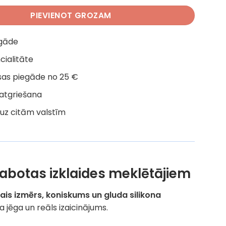
PIEVIENOT GROZAM
egāde
cialitāte
as piegāde no 25 €
 atgriešana
uz citām valstīm
zlabotas izklaides meklētājiem
tais izmērs, koniskums un gluda silikona
lna jēga un reāls izaicinājums.