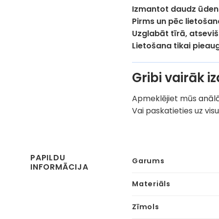
Izmantot daudz ūdens
Pirms un pēc lietoša
Uzglabāt tīrā, atsevi
Lietošana tikai pieau
Gribi vairāk 
Apmeklējiet mūs
anālā
Vai paskatieties uz vis
PAPILDU
Garums
INFORMĀCIJA
Materiāls
Zīmols