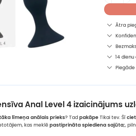
Ātra pi
Konfiden
Bezmaks
14 dienu
Piegāde 
ensīva Anal Level 4 izaicinājums u
āka līmeņa anālais prieks
? Tad
pakāpe
Tikai tev. Šī
cie
ietotājiem, kas meklē
pastiprināta spiediena sajūta;
, pi