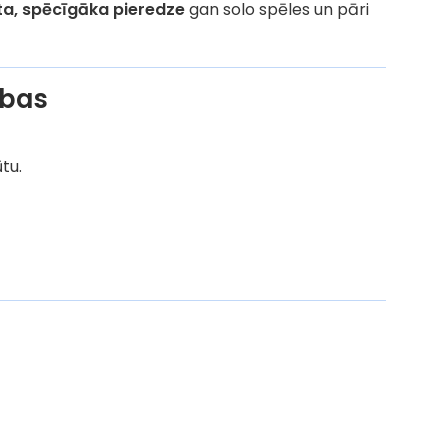
ta, spēcīgāka pieredze
gan solo spēles un pāri
ības
ūtu.