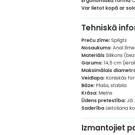
Ergonomiskā forma
C
Var lietot kopā ar sol
Tehniskā info
Preču zīme:
Spilgts
Nosaukums:
Anal līme
Materiāls
Silikons (be
Garums:
14,5 cm (iera
Maksimālais diametrs
Veidlapa:
Koniskās fo
Bāze:
Plaša, stabila
Krāsa:
Melns
Ūdens pretestība:
Jā
Saderība
Lietošana k
Izmantojiet 