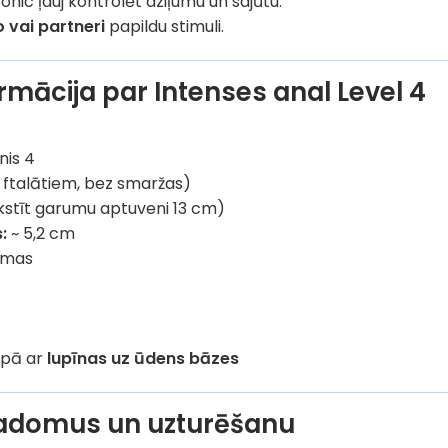
onic ļauj kontrolēt dziļumu un sajūtu.
o vai partneri
papildu stimuli.
rmācija par Intenses anal Level 4
nis 4
z ftalātiem, bez smaržas)
kstīt garumu aptuveni 13 cm)
:
~ 5,2 cm
rmas
opā ar
lupīnas uz ūdens bāzes
padomus un uzturēšanu