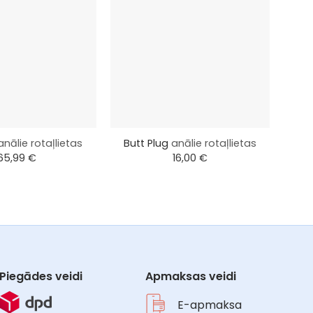
+
+
V
anālie rotaļlietas
Butt Plug
anālie rotaļlietas
65,99
€
16,00
€
Piegādes veidi
Apmaksas veidi
E-apmaksa