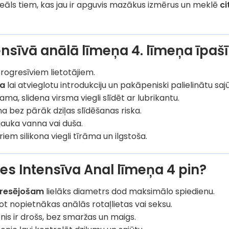
eāls tiem, kas jau ir apguvis mazākus izmērus un meklē
ci
nsīvā anālā līmeņa 4. līmeņa īpaš
rogresīviem lietotājiem.
ma
lai atvieglotu introdukciju un pakāpeniski palielinātu saj
ma, slidena virsma viegli slīdēt ar lubrikantu.
a bez pārāk dziļas slīdēšanas riska.
jauka vanna vai duša.
iem silikona viegli tīrāma un ilgstoša.
ies Intensīva Anal līmeņa 4 pin?
gresējošam
lielāks diametrs dod maksimālo spiedienu.
t nopietnākas anālās rotaļlietas vai seksu.
is ir drošs, bez smaržas un maigs.