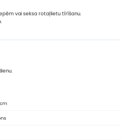
pēm vai seksa rotaļlietu tīrīšanu.
.
dienu.
 cm
kons