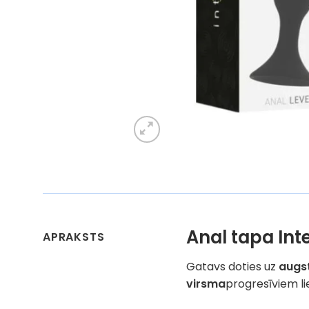
Anal tapa Int
APRAKSTS
Gatavs doties uz
augst
virsma
progresīviem l