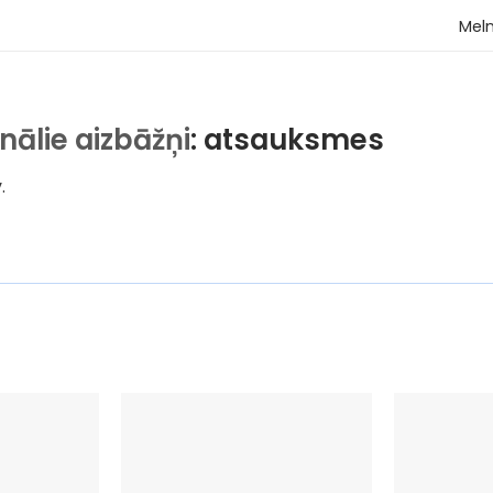
Mel
nālie aizbāžņi
: atsauksmes
.