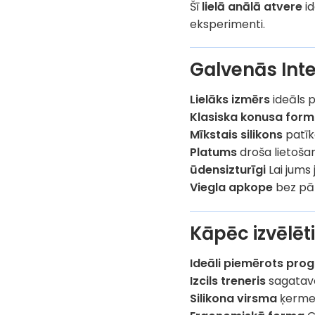
Šī
lielā anālā atvere
id
eksperimenti.
Galvenās Inte
Lielāks izmērs
ideāls p
Klasiska konusa for
Mīkstais silikons
patīka
Platums
droša lietošan
ūdensizturīgi
Lai jums 
Viegla apkope
bez pār
Kāpēc izvēlēt
Ideāli piemērots pro
Izcils treneris
sagatavo
Silikona virsma
ķermen