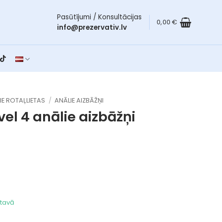
Pasūtījumi / Konsultācijas
0,00
€
info@prezervativ.lv
IE ROTAĻLIETAS
/
ANĀLIE AIZBĀŽŅI
vel 4
anālie aizbāžņi
ktavā
 daudzums