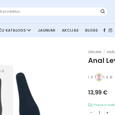
JAUNUMI
AKCIJAS
BLOGS
SĀKUMS
/
ANĀL
Anal Le
13,99
€
Prece ir noli
Anal Level 4