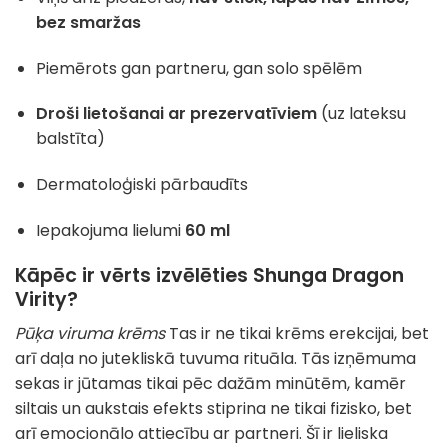
bez smaržas
Piemērots gan partneru, gan solo spēlēm
Droši lietošanai ar prezervatīviem
(uz lateksu
balstīta)
Dermatoloģiski pārbaudīts
Iepakojuma lielumi
60 ml
Kāpēc ir vērts izvēlēties Shunga Dragon
Virity?
Pūķa viruma krēms
Tas ir ne tikai krēms erekcijai, bet
arī daļa no jutekliskā tuvuma rituāla. Tās izņēmuma
sekas ir jūtamas tikai pēc dažām minūtēm, kamēr
siltais un aukstais efekts stiprina ne tikai fizisko, bet
arī emocionālo attiecību ar partneri. Šī ir lieliska