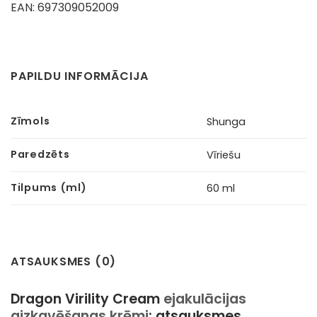
EAN: 697309052009
PAPILDU INFORMĀCIJA
Zīmols
Shunga
Paredzēts
Vīriešu
Tilpums (ml)
60 ml
ATSAUKSMES (0)
Dragon Virility Cream
ejakulācijas
aizkavēšanas krēmi
: atsauksmes