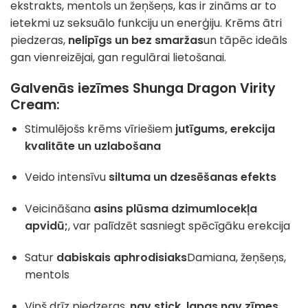
ekstrakts, mentols un žeņšeņs, kas ir zināms ar to
ietekmi uz seksuālo funkciju un enerģiju. Krēms ātri
piedzeras,
nelipīgs un bez smaržas
un tāpēc ideāls
gan vienreizējai, gan regulārai lietošanai.
Galvenās iezīmes Shunga Dragon Virity
Cream:
Stimulējošs krēms vīriešiem
jutīgums, erekcija
kvalitāte un uzlabošana
Veido intensīvu
siltuma un dzesēšanas efekts
Veicināšana
asins plūsma dzimumlocekļa
apvidū;
, var palīdzēt sasniegt spēcīgāku erekcija
Satur
dabiskais aphrodisiaks
Damiana, žeņšeņs,
mentols
Viņš drīz piedzeras,
nav stick, lapas nav zīmes,