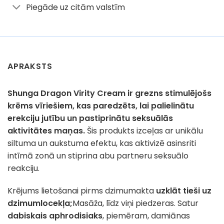
Piegāde uz citām valstīm
APRAKSTS
Shunga Dragon Virity Cream ir grezns stimulējošs
krēms vīriešiem, kas paredzēts, lai palielinātu
erekciju jutību un pastiprinātu seksuālās
aktivitātes maņas.
Šis produkts izceļas ar unikālu
siltuma un aukstuma efektu, kas aktivizē asinsriti
intīmā zonā un stiprina abu partneru seksuālo
reakciju.
Krējums lietošanai pirms dzimumakta
uzklāt tieši uz
dzimumlocekļa;
Masāža, līdz viņi piedzeras. Satur
dabiskais aphrodisiaks
, piemēram, damiānas