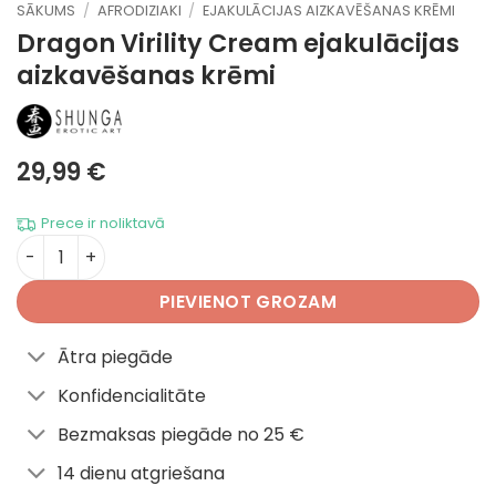
SĀKUMS
/
AFRODIZIAKI
/
EJAKULĀCIJAS AIZKAVĒŠANAS KRĒMI
Dragon Virility Cream
ejakulācijas
aizkavēšanas krēmi
29,99
€
Prece ir noliktavā
Dragon Virility Cream daudzums
PIEVIENOT GROZAM
Ātra piegāde
Konfidencialitāte
Bezmaksas piegāde no 25 €
14 dienu atgriešana