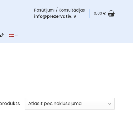
Pasūtījumi / Konsultācijas
0,00
€
info@prezervativ.lv
produkts