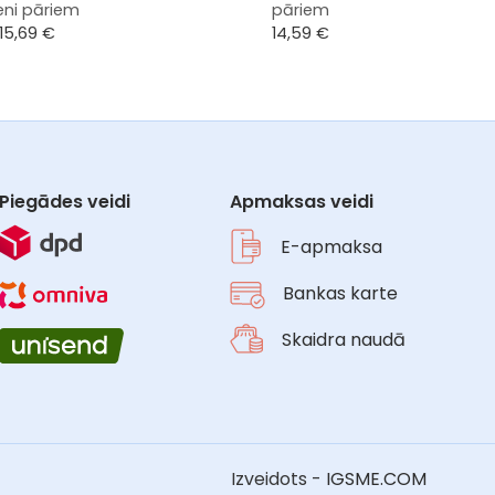
ieni pāriem
pāriem
e
15,69
€
14,59
€
Piegādes veidi
Apmaksas veidi
E-apmaksa
Bankas karte
Skaidra naudā
Izveidots -
IGSME.COM