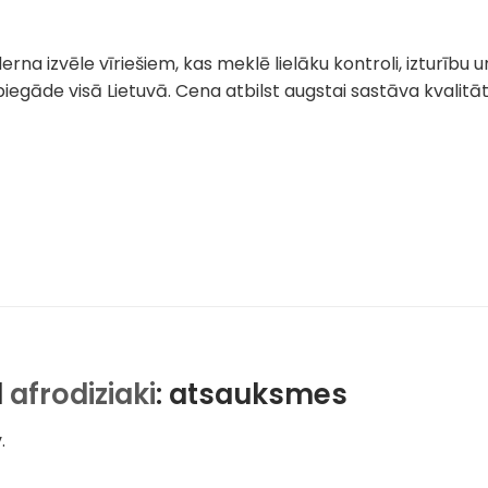
erna izvēle vīriešiem, kas meklē lielāku kontroli, izturību un
piegāde visā Lietuvā. Cena atbilst augstai sastāva kvalitā
d
afrodiziaki
: atsauksmes
.