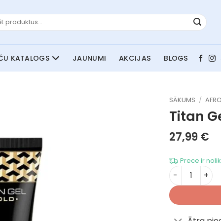
JAUNUMI
AKCIJAS
BLOGS
SĀKUMS
/
AFRO
Titan G
27,99
€
Prece ir noli
Titan Gel Go
Ātra pi