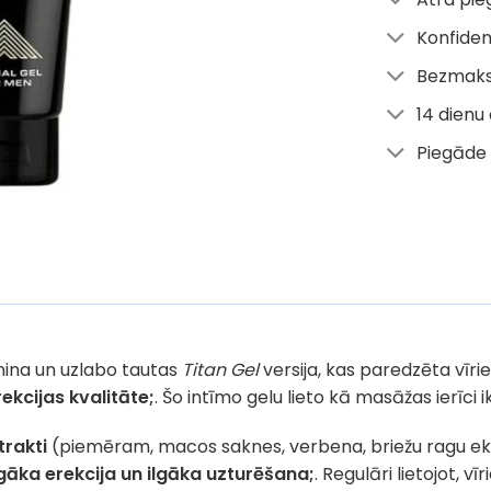
Konfiden
Bezmaks
14 dienu
Piegāde 
nina un uzlabo tautas
Titan Gel
versija, kas paredzēta vīri
rekcijas kvalitāte;
. Šo intīmo gelu lieto kā masāžas ierīci
trakti
(piemēram, macos saknes, verbena, briežu ragu ekst
gāka erekcija un ilgāka uzturēšana;
. Regulāri lietojot, 