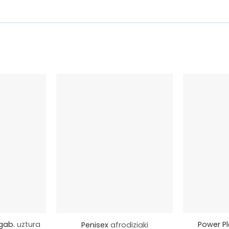
+
+
gab.
uztura
Power Pl
Penisex
afrodiziaki