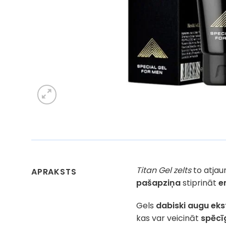
Titan Gel zelts
to atjau
APRAKSTS
pašapziņa
stiprināt
e
Gels
dabiski augu eks
kas var veicināt
spēcī