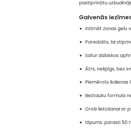
pastiprinātu uzbudināju
Galvenās iezīmes
Intimēt zonas gelu v
Paredzēts, lai stipri
Satur dabiskos aphr
Ātrs, nelipīgs, bez 
Piemērots ikdienas 
Beztauku formula n
Droši lietošanai ar 
tilpums: parasti 50 