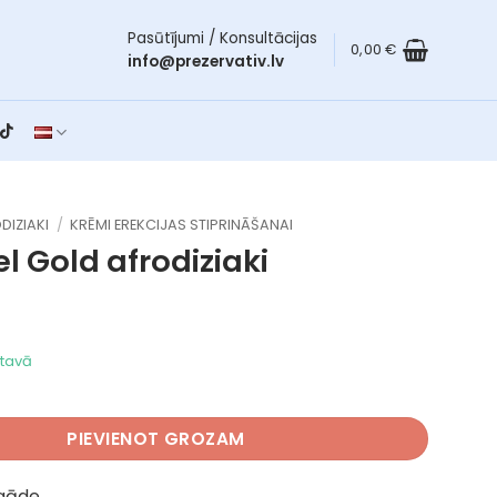
Pasūtījumi / Konsultācijas
0,00
€
info@prezervativ.lv
DIZIAKI
/
KRĒMI EREKCIJAS STIPRINĀŠANAI
el Gold
afrodiziaki
ktavā
ld daudzums
PIEVIENOT GROZAM
egāde