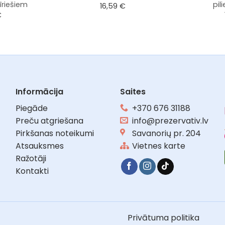
īriešiem
pil
16,59
€
€
Informācija
Saites
Piegāde
+370 676 31188
Preču atgriešana
info@prezervativ.lv
Pirkšanas noteikumi
Savanorių pr. 204
Atsauksmes
Vietnes karte
Ražotāji
Kontakti
Privātuma politika