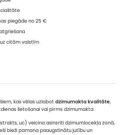
cialitāte
as piegāde no 25 €
 atgriešana
uz citām valstīm
ešiem, kas vēlas uzlabot
dzimumakta kvalitāte
,
 ikdienas lietošanai vai pirms dzimumakta.
rakts, uc) veicina asinsriti dzimumlocekļa zonā,
vīrieši bieži pamana paaugstinātu jutību un