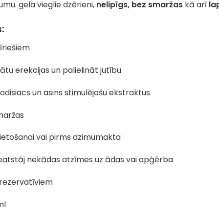
mu. gela vieglie dzērieni,
nelipīgs, bez smaržas
kā arī
la
:
īriešiem
nātu erekcijas un palielināt jutību
odisiacs un asins stimulējošu ekstraktus
smaržas
lietošanai vai pirms dzimumakta
eatstāj nekādas atzīmes uz ādas vai apģērba
prezervatīviem
ml