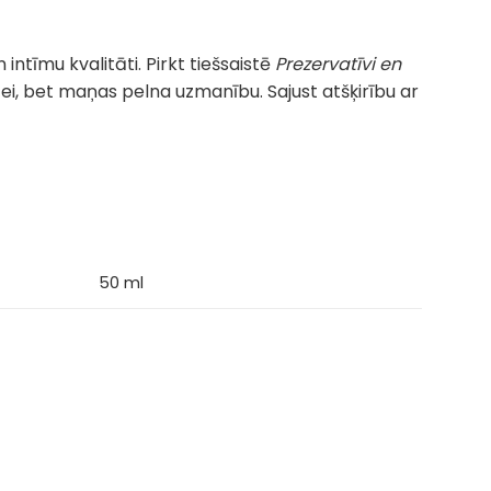
 intīmu kvalitāti. Pirkt tiešsaistē
Prezervatīvi en
tei, bet maņas pelna uzmanību. Sajust atšķirību ar
50 ml