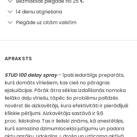
Bezmaksas piegāde no 25 €
14 dienu atgriešana
Piegāde uz citām valstīm
APRAKSTS
STUD 100 delay spray
– īpaši iedarbīgs preparāts,
kurš domāts vīriešiem, kas cieš no pāragras
ejakulācijas. Pārāk ātra sēklas izdalīšanās nomoka
lielāko daļu vīriešu, tāpēc šo problēmu palīdzēs
novērst šis aizkavētājs, kura efektivitāti ir pierādījuši
klīiskie pētījumi. Aizkavētāja sastāvā ir 9,6
proc. lidokaīna. Tas ir lieliski zināms, kā anestētiķis,
kurš samazina dzimumlocekļa jutīgumu un padara
aktu garāku. Lidokaīns – droša un uzticama aktīvā