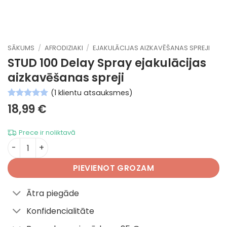
SĀKUMS
/
AFRODIZIAKI
/
EJAKULĀCIJAS AIZKAVĒŠANAS SPREJI
STUD 100 Delay Spray
ejakulācijas
aizkavēšanas spreji
(
1
klientu atsauksmes)
Novērtēts
1
5
18,99
€
no 5
balstoties
pircēju
Prece ir noliktavā
vērtējumiem
STUD 100 Delay Spray daudzums
PIEVIENOT GROZAM
Ātra piegāde
Konfidencialitāte