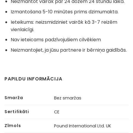
Neizmantot vairāk par 24 dozēm 24 stundu laikā.
Izmantošana 5-10 minūtes prims dzimumakta.
Ieteikums: neizsmidziniet vairāk kā 3-7 reizēm
vienlaicīgi.
Nav ieteicams padzīvojušiem cilvēkiem
Neizmantojiet, ja jūsu partnere ir bērniņa gaidībās.
PAPILDU INFORMĀCIJA
Smarža
Bez smaržas
Sertifikāti
CE
Zīmols
Pound International Ltd. UK