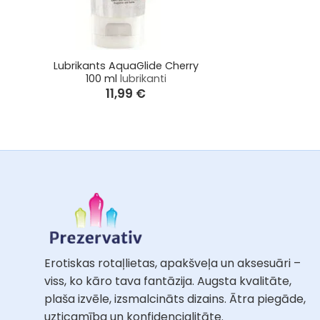
+
Lubrikants AquaGlide Cherry
100 ml
lubrikanti
11,99
€
Erotiskas rotaļlietas, apakšveļa un aksesuāri –
viss, ko kāro tava fantāzija. Augsta kvalitāte,
plaša izvēle, izsmalcināts dizains. Ātra piegāde,
uzticamība un konfidencialitāte.