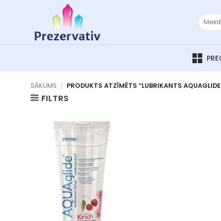
Skip
to
Meklēt:
content
SĀKUMS
/
PRODUKTS ATZĪMĒTS “LUBRIKANTS AQUAGLIDE 
FILTRS