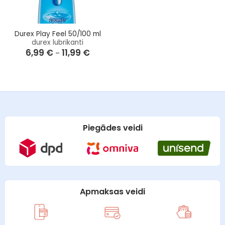
Durex Play Feel 50/100 ml
durex lubrikanti
6,99
€
11,99
€
Price
–
range:
6,99 €
through
11,99 €
Piegādes veidi
Apmaksas veidi