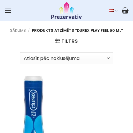
Skip
to
content
SĀKUMS
/
PRODUKTS ATZĪMĒTS “DUREX PLAY FEEL 50 ML”
FILTRS