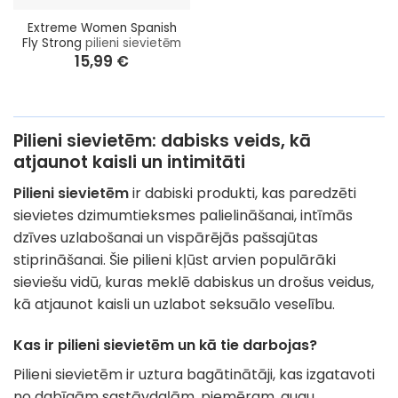
Extreme Women Spanish
Fly Strong
pilieni sievietēm
15,99
€
Pilieni sievietēm: dabisks veids, kā
atjaunot kaisli un intimitāti
Pilieni sievietēm
ir dabiski produkti, kas paredzēti
sievietes dzimumtieksmes palielināšanai, intīmās
dzīves uzlabošanai un vispārējās pašsajūtas
stiprināšanai. Šie pilieni kļūst arvien populārāki
sieviešu vidū, kuras meklē dabiskus un drošus veidus,
kā atjaunot kaisli un uzlabot seksuālo veselību.
Kas ir pilieni sievietēm un kā tie darbojas?
Pilieni sievietēm ir uztura bagātinātāji, kas izgatavoti
no dabīgām sastāvdaļām, piemēram, augu