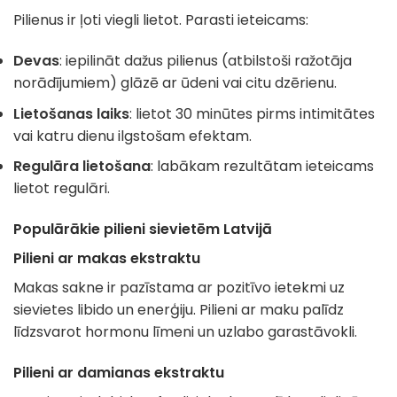
Pilienus ir ļoti viegli lietot. Parasti ieteicams:
Devas
: iepilināt dažus pilienus (atbilstoši ražotāja
norādījumiem) glāzē ar ūdeni vai citu dzērienu.
Lietošanas laiks
: lietot 30 minūtes pirms intimitātes
vai katru dienu ilgstošam efektam.
Regulāra lietošana
: labākam rezultātam ieteicams
lietot regulāri.
Populārākie pilieni sievietēm Latvijā
Pilieni ar makas ekstraktu
Makas sakne ir pazīstama ar pozitīvo ietekmi uz
sievietes libido un enerģiju. Pilieni ar maku palīdz
līdzsvarot hormonu līmeni un uzlabo garastāvokli.
Pilieni ar damianas ekstraktu