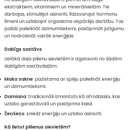
ekstraktiem, vitamīniem un minerālvielām. Tie
darbojas, stimulējot asinsriti, līdzsvarojot hormonu
līmeni un uzlabojot organisma vispārējo darbību. Tas
palīdz palielināt dzimumtieksmi, pastiprināt jutīgumu
un nodrošināt vairāk enerģijas.
Dabīgs sastāvs
Lielākā daļa pilienu sievietēm ir izgatavoti no šādām
dabīgām sastāvdaļām:
Maka sakne
: pazīstama ar spēju palielināt enerģiju
un dzimumtieksmi.
Damiana
: tradicionāli izmantots kā afrodiziaks, kas
uzlabo garastāvokli un pastiprina kaisli.
Žeņšeņs
: sniedz enerģiju un uzlabo asinsriti.
Kā lietot pilienus sievietēm?