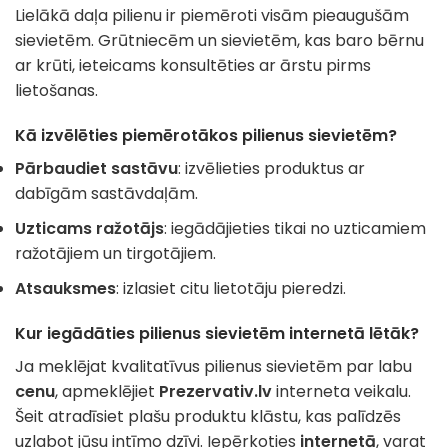
Lielākā daļa pilienu ir piemēroti visām pieaugušām
sievietēm. Grūtniecēm un sievietēm, kas baro bērnu
ar krūti, ieteicams konsultēties ar ārstu pirms
lietošanas.
Kā izvēlēties piemērotākos pilienus sievietēm?
Pārbaudiet sastāvu
: izvēlieties produktus ar
dabīgām sastāvdaļām.
Uzticams ražotājs
: iegādājieties tikai no uzticamiem
ražotājiem un tirgotājiem.
Atsauksmes
: izlasiet citu lietotāju pieredzi.
Kur iegādāties pilienus sievietēm internetā lētāk?
Ja meklējat kvalitatīvus pilienus sievietēm par labu
cenu
, apmeklējiet
Prezervativ.lv
interneta veikalu.
Šeit atradīsiet plašu produktu klāstu, kas palīdzēs
uzlabot jūsu intīmo dzīvi. Iepērkoties
internetā
, varat