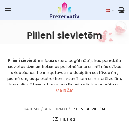
Skip
to
content
Pilieni sievietēm
Pilieni sievietēm
ir īpaši uztura bagātinātāji, kas paredzēti
sievietes dzimumtieksmes palielināšanai un intīmās dzīves
uzlabošanai. Tie ir izgatavoti no dabīgām sastāvdaļām,
piemēram, augu ekstraktiem, vitamīniem un minerālvielām,
kas palīdz līdzsvarot hormonu līmeni, palielina enerģiju un
VAIRĀK
pastiprina kaisli. Lietojami, iepilinot dažus pilienus dzērienā, šie
pilieni nodrošina dabīgu un drošu veidu, kā uzlabot sievietes
seksuālo veselību un vispārējo pašsajūtu.
SĀKUMS
/
AFRODIZIAKI
/
PILIENI SIEVIETĒM
Klausti „ChatGPT“
FILTRS