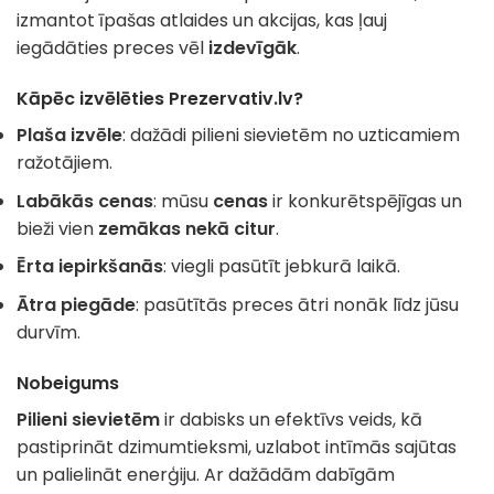
izmantot īpašas atlaides un akcijas, kas ļauj
iegādāties preces vēl
izdevīgāk
.
Kāpēc izvēlēties Prezervativ.lv?
Plaša izvēle
: dažādi pilieni sievietēm no uzticamiem
ražotājiem.
Labākās cenas
: mūsu
cenas
ir konkurētspējīgas un
bieži vien
zemākas nekā citur
.
Ērta iepirkšanās
: viegli pasūtīt jebkurā laikā.
Ātra piegāde
: pasūtītās preces ātri nonāk līdz jūsu
durvīm.
Nobeigums
Pilieni sievietēm
ir dabisks un efektīvs veids, kā
pastiprināt dzimumtieksmi, uzlabot intīmās sajūtas
un palielināt enerģiju. Ar dažādām dabīgām