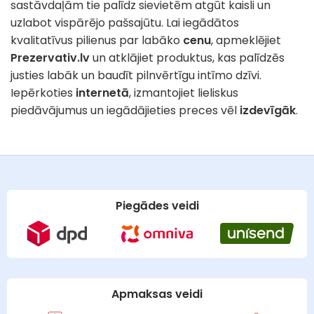
sastāvdaļām tie palīdz sievietēm atgūt kaisli un
uzlabot vispārējo pašsajūtu. Lai iegādātos
kvalitatīvus pilienus par labāko
cenu
, apmeklējiet
Prezervativ.lv
un atklājiet produktus, kas palīdzēs
justies labāk un baudīt pilnvērtīgu intīmo dzīvi.
Iepērkoties
internetā
, izmantojiet lieliskus
piedāvājumus un iegādājieties preces vēl
izdevīgāk
.
Piegādes veidi
Apmaksas veidi