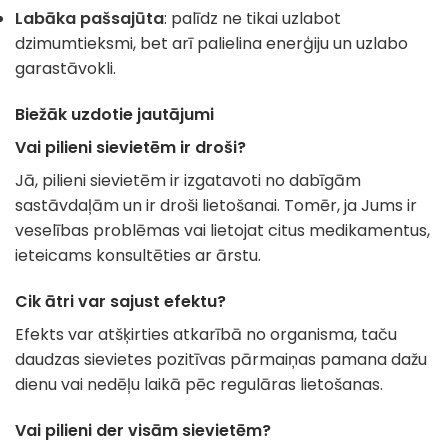
Labāka pašsajūta
: palīdz ne tikai uzlabot
dzimumtieksmi, bet arī palielina enerģiju un uzlabo
garastāvokli.
Biežāk uzdotie jautājumi
Vai pilieni sievietēm ir droši?
Jā, pilieni sievietēm ir izgatavoti no dabīgām
sastāvdaļām un ir droši lietošanai. Tomēr, ja Jums ir
veselības problēmas vai lietojat citus medikamentus,
ieteicams konsultēties ar ārstu.
Cik ātri var sajust efektu?
Efekts var atšķirties atkarībā no organisma, taču
daudzas sievietes pozitīvas pārmaiņas pamana dažu
dienu vai nedēļu laikā pēc regulāras lietošanas.
Vai pilieni der visām sievietēm?