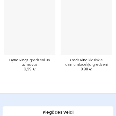
Dyno Rings
gredzeni un
Cock Ring
klasiskie
uzmavas
dzimumlocekļa gredzeni
9,99
€
8,98
€
Piegādes veidi