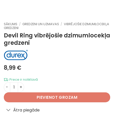
SĀKUMS
/
GREDZENI UN UZMAVAS
/
VIBRĒJOŠIE DZIMUMLOCEKĻA
GREDZENI
Devil Ring
vibrējošie dzimumlocekļa
gredzeni
8,99
€
Prece ir noliktavā
Devil Ring daudzums
PIEVIENOT GROZAM
Ātra piegāde