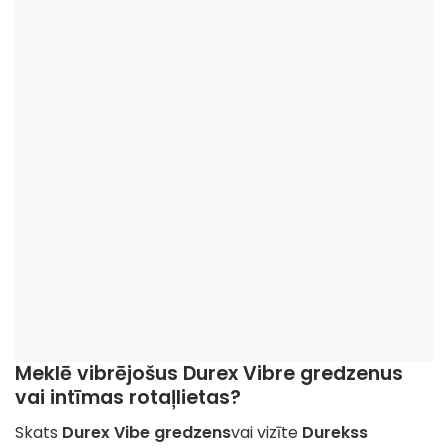
Meklē vibrējošus Durex Vibre gredzenus
vai intīmas rotaļlietas?
Skats
Durex Vibe gredzens
vai vizīte
Durekss