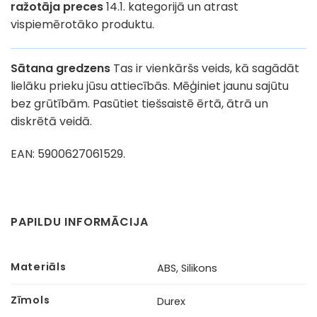
ražotāja preces
14.1. kategorijā un atrast
vispiemērotāko produktu.
Sātana gredzens
Tas ir vienkāršs veids, kā sagādāt
lielāku prieku jūsu attiecībās. Mēģiniet jaunu sajūtu
bez grūtībām. Pasūtiet tiešsaistē ērtā, ātrā un
diskrētā veidā.
EAN:
5900627061529.
PAPILDU INFORMĀCIJA
Materiāls
ABS, Silikons
Zīmols
Durex