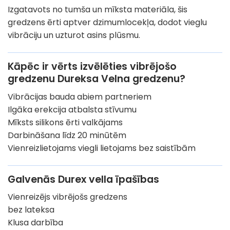
Izgatavots no tumša un mīksta materiāla, šis
gredzens ērti aptver dzimumlocekļa, dodot vieglu
vibrāciju un uzturot asins plūsmu.
Kāpēc ir vērts izvēlēties vibrējošo
gredzenu Dureksa Velna gredzenu?
Vibrācijas bauda abiem partneriem
Ilgāka erekcija atbalsta stīvumu
Mīksts silikons ērti valkājams
Darbināšana līdz 20 minūtēm
Vienreizlietojams viegli lietojams bez saistībām
Galvenās Durex vella īpašības
Vienreizējs vibrējošs gredzens
bez lateksa
Klusa darbība